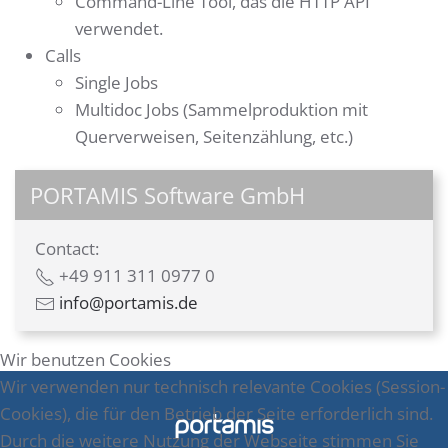
Command-Line Tool, das die HTTP API
verwendet.
Calls
Single Jobs
Multidoc Jobs (Sammelproduktion mit
Querverweisen, Seitenzählung, etc.)
PORTAMIS Software GmbH
Contact:
+49 911 311 0977 0
info@portamis.de
Wir benutzen Cookies
Wir verwenden nur technisch relevante Cookies (Session-
Cookies), die für den Betrieb der Seite erforderlich sind.
Durch die weitere Nutzung der Webseite stimmen Sie